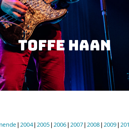
Toffe Haan
mende
2004
2005
2006
2007
2008
2009
20