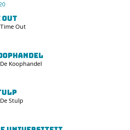
20
 Out
Time Out
Koophandel
De Koophandel
tulp
De Stulp
e Universiteit