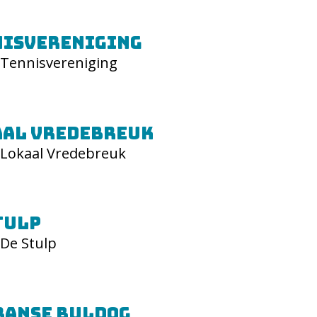
nisvereniging
Tennisvereniging
aal Vredebreuk
Lokaal Vredebreuk
tulp
De Stulp
ranse Buldog