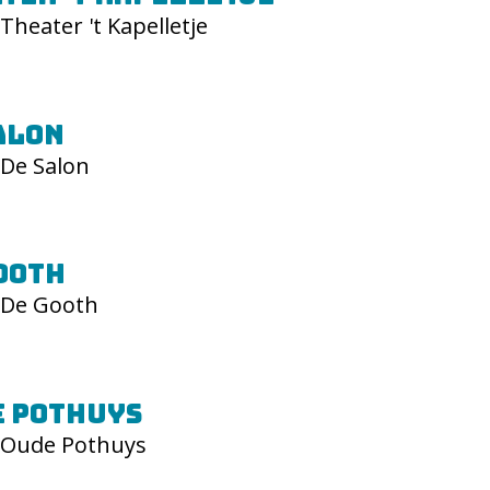
Theater 't Kapelletje
alon
De Salon
ooth
De Gooth
 Pothuys
Oude Pothuys