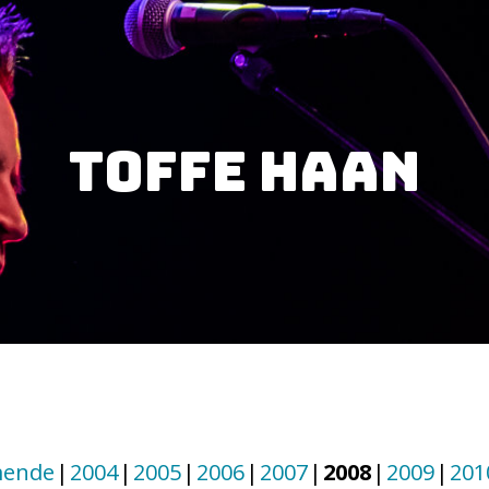
Toffe Haan
ende
2004
2005
2006
2007
2008
2009
201