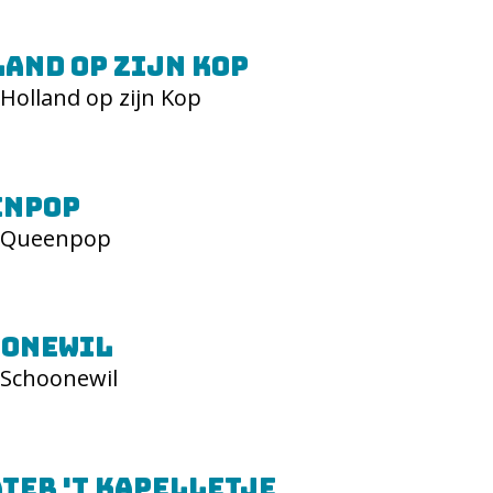
and op zijn Kop
Holland op zijn Kop
enpop
Queenpop
oonewil
Schoonewil
ter 't Kapelletje