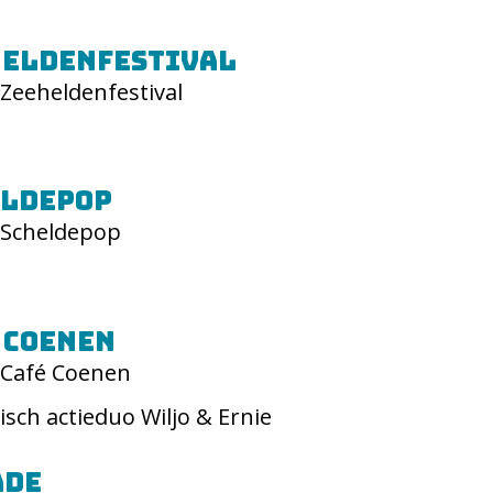
heldenfestival
Zeeheldenfestival
eldepop
Scheldepop
 Coenen
Café Coenen
isch actieduo Wiljo & Ernie
ade