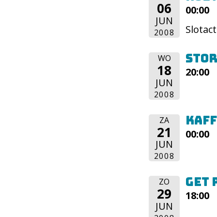
06
00:00
JUN
Slotac
2008
Stor
WO
18
20:00
JUN
2008
Kaff
ZA
21
00:00
JUN
2008
Get
ZO
29
18:00
JUN