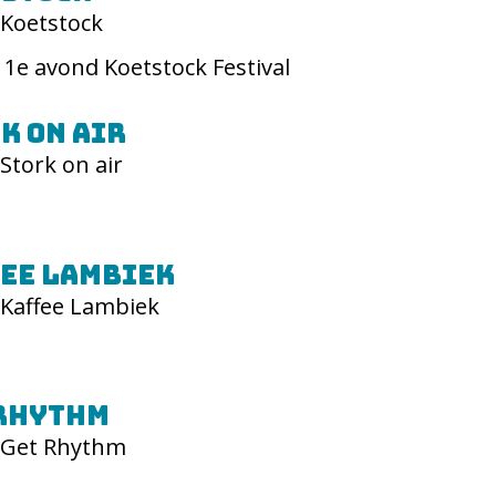
Koetstock
t 1e avond Koetstock Festival
k on air
Stork on air
ee Lambiek
Kaffee Lambiek
 Rhythm
Get Rhythm