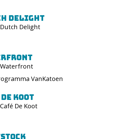
h Delight
Dutch Delight
erfront
Waterfront
rogramma VanKatoen
 De Koot
Café De Koot
tstock