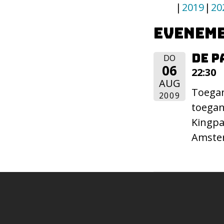
2019
20
Eveneme
De P
DO
06
22:30
AUG
Toegan
2009
toegan
Kingpa
Amster