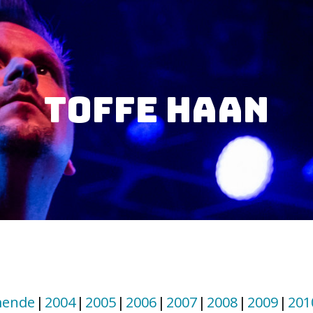
Toffe Haan
ende
2004
2005
2006
2007
2008
2009
201