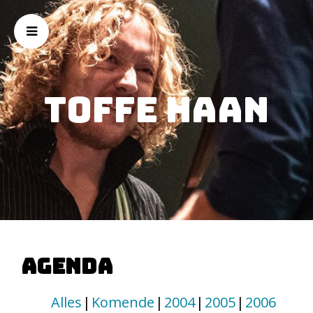
Toffe Haan
Agenda
Alles
Komende
2004
2005
2006