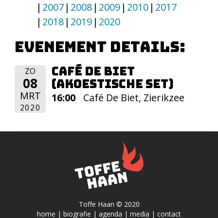
2007
2008
2009
2010
2017
2018
2019
2020
Evenement details:
Café De Biet
ZO
08
(Akoestische set)
MRT
16:00
Café De Biet, Zierikzee
2020
Toffe Haan © 2020
home
|
biografie
|
agenda
|
media
|
contact