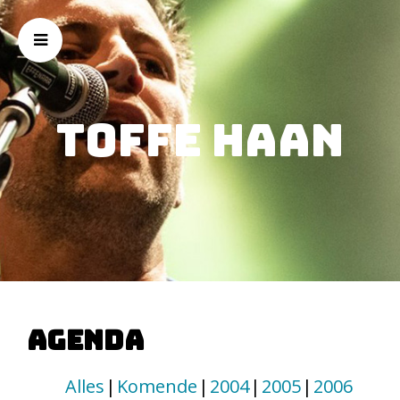
Toffe Haan
Agenda
Alles
Komende
2004
2005
2006