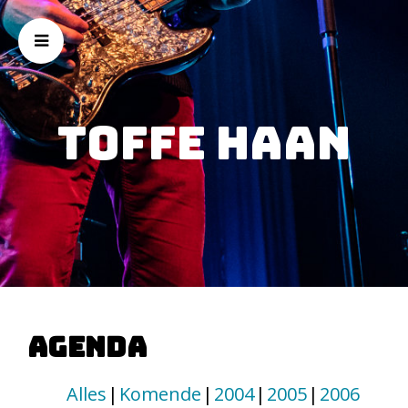
Toffe Haan
Agenda
Alles
Komende
2004
2005
2006