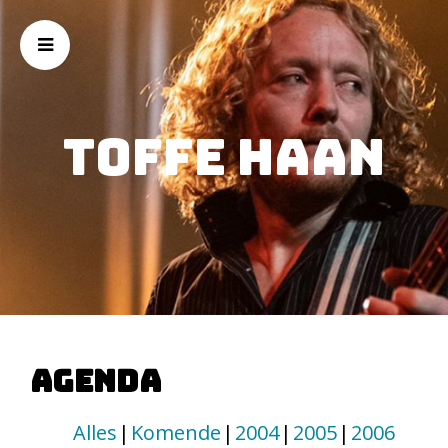
Toffe Haan
Agenda
Alles
Komende
2004
2005
2006