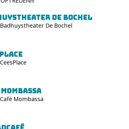
 OPTREDEN!!!
uystheater De Bochel
Badhuystheater De Bochel
Place
CeesPlace
 Mombassa
Café Mombassa
rdcafé