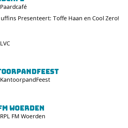
Paardcafé
uffins Presenteert: Toffe Haan en Cool Zero!
LVC
toorpandFeest
KantoorpandFeest
FM Woerden
RPL FM Woerden