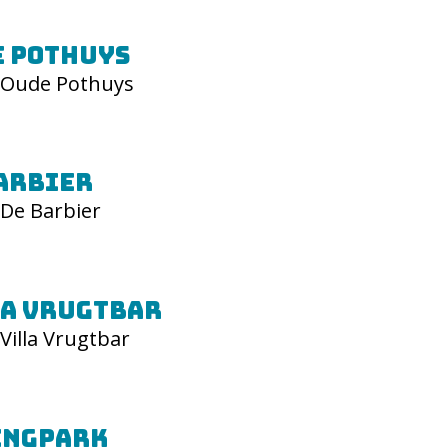
 Pothuys
Oude Pothuys
arbier
De Barbier
a Vrugtbar
Villa Vrugtbar
ingpark