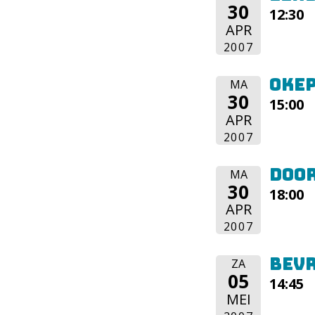
30
12:30
APR
2007
Oke
MA
30
15:00
APR
2007
Doo
MA
30
18:00
APR
2007
Bev
ZA
05
14:45
MEI