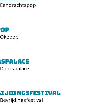
Eendrachtspop
pop
Okepop
rspalace
Doorspalace
rijdingsfestival
Bevrijdingsfestival