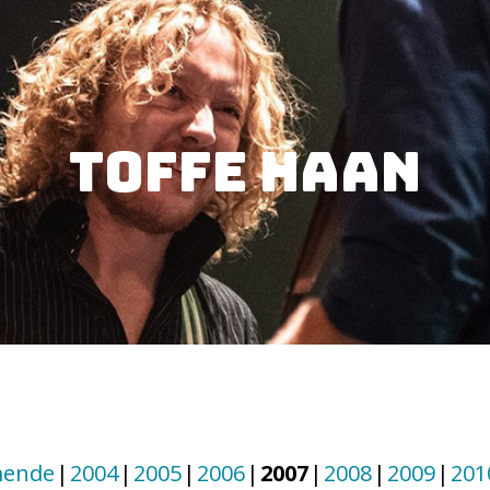
Toffe Haan
ende
2004
2005
2006
2007
2008
2009
201