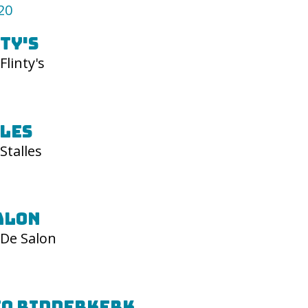
20
ty's
Flinty's
les
Stalles
alon
De Salon
io Ridderkerk