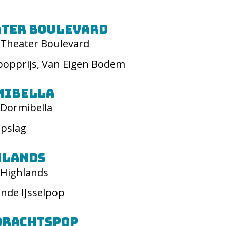
ater Boulevard
Theater Boulevard
opprijs, Van Eigen Bodem
mibella
Dormibella
opslag
hlands
Highlands
nde IJsselpop
drachtspop