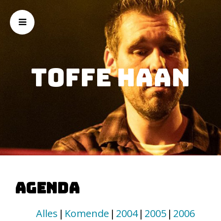
Toffe Haan
Agenda
Alles
Komende
2004
2005
2006