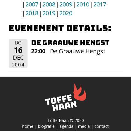
2007
2008
2009
2010
2017
2018
2019
2020
Evenement details:
De Graauwe Hengst
DO
16
22:00
De Graauwe Hengst
DEC
2004
Toffe Haan © 2020
home
|
biografie
|
agenda
|
media
|
contact