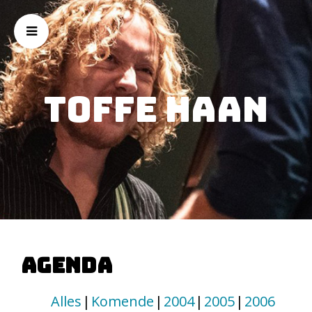
Toffe Haan
Agenda
Alles
Komende
2004
2005
2006