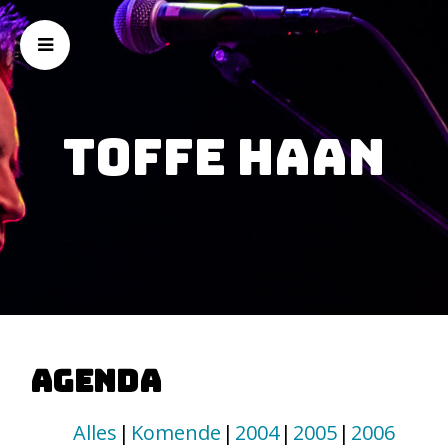
Toffe Haan
Agenda
Alles
Komende
2004
2005
2006