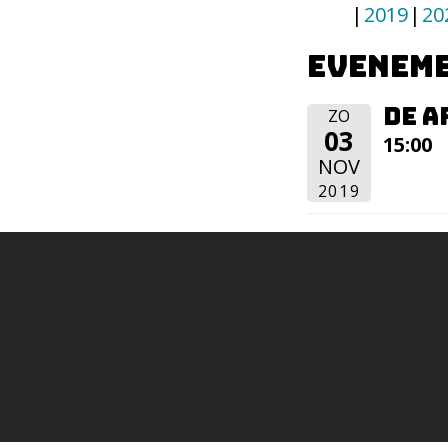
2019
20
Eveneme
De A
ZO
03
15:00
NOV
2019