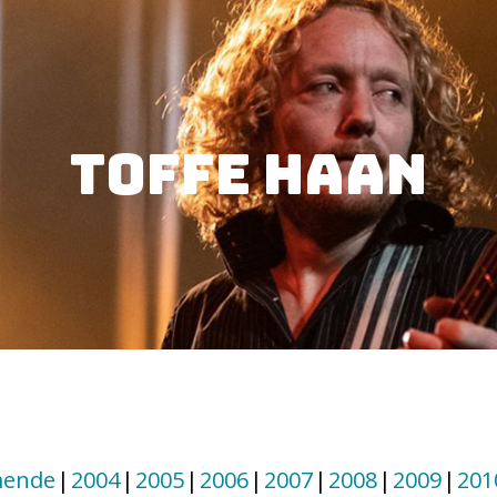
Toffe Haan
ende
2004
2005
2006
2007
2008
2009
201