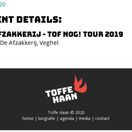
20
nt details:
fzakkerij - Tof Nog! Tour 2019
De Afzakkerij, Veghel
Toffe Haan © 2020
home
|
biografie
|
agenda
|
media
|
contact