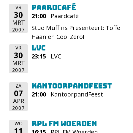
Paardcafé
VR
30
21:00
Paardcafé
MRT
Stud Muffins Presenteert: Toffe
2007
Haan en Cool Zero!
LVC
VR
30
23:15
LVC
MRT
2007
KantoorpandFeest
ZA
07
21:00
KantoorpandFeest
APR
2007
RPL FM Woerden
WO
11
16:15
RPL FM Woerden