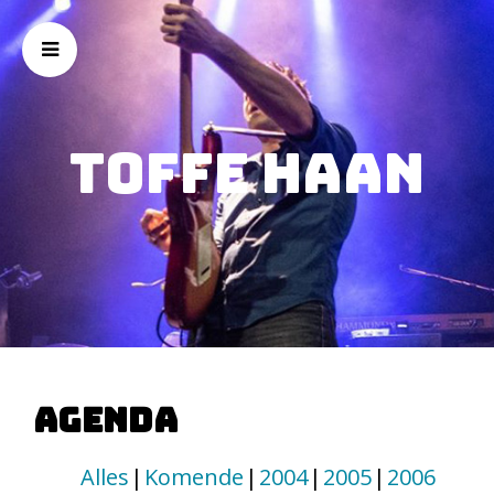
Toffe Haan
Agenda
Alles
Komende
2004
2005
2006