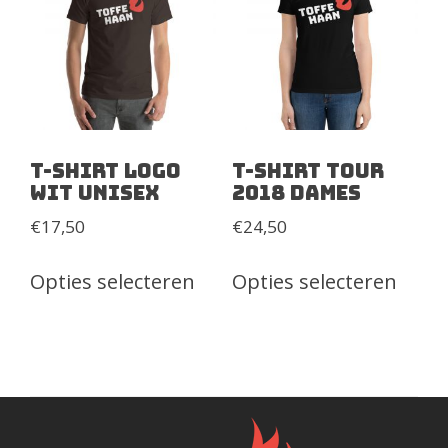
T-Shirt Logo
T-Shirt Tour
Wit Unisex
2018 Dames
€
17,50
€
24,50
Dit
Dit
Opties selecteren
Opties selecteren
product
prod
heeft
heeft
meerdere
meer
variaties.
variat
Deze
Deze
optie
optie