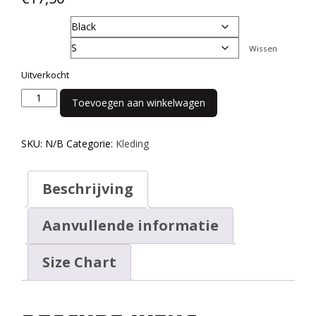
Color
Size
Wissen
Uitverkocht
T-
Toevoegen aan winkelwagen
Shirt
Logo
Wit
SKU:
N/B
Categorie:
Kleding
Dames
aantal
Beschrijving
Aanvullende informatie
Size Chart